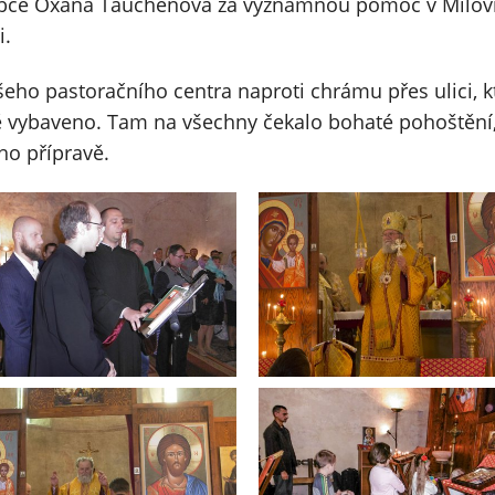
obce Oxana Tauchenová za významnou pomoc v Milovi
i.
ašeho pastoračního centra naproti chrámu přes ulici, 
ně vybaveno. Tam na všechny čekalo bohaté pohoštění
eho přípravě.