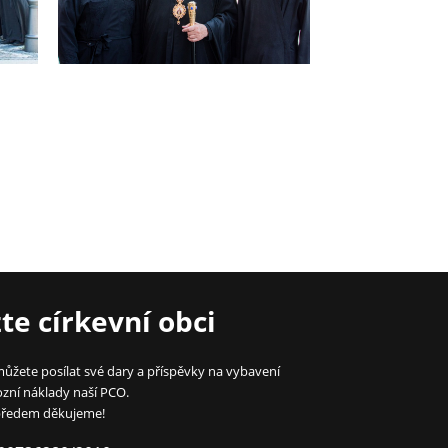
e církevní obci
ůžete posílat své dary a příspěvky na vybavení
zní náklady naší PCO.
ředem děkujeme!