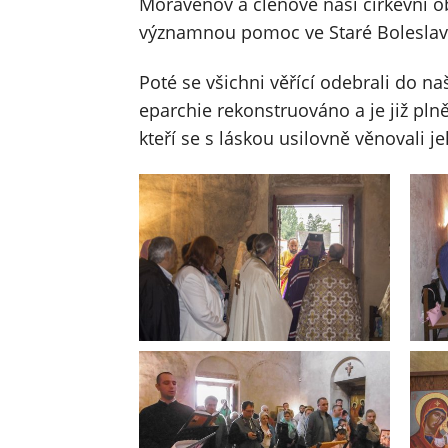
Moravenov a členové naší církevní 
významnou pomoc ve Staré Boleslav
Poté se všichni věřící odebrali do n
eparchie rekonstruováno a je již pl
kteří se s láskou usilovně věnovali j