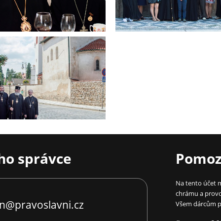
ho správce
Pomozt
Na tento účet m
chrámu a provo
n@pravoslavni.cz
Všem dárcům p