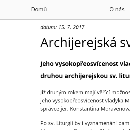
Domů
O nás
datum: 15. 7. 2017
Archijerejská sv
Jeho vysokopřeosvícenost vlady
druhou archijerejskou sv. litur
Již druhým rokem mají věřící možnos
jeho vysokopřeosvícenost vladyka Mi
správce jer. Konstantina Moravenova 
Po sv. Liturgii byli vyznamenáni pam