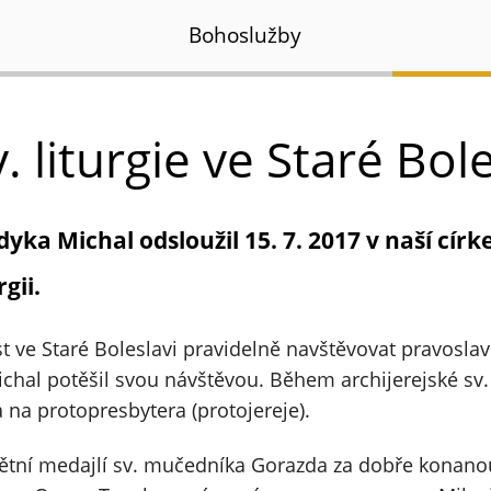
Bohoslužby
. liturgie ve Staré Bole
ka Michal odsloužil 15. 7. 2017 v naší církev
gii.
t ve Staré Boleslavi pravidelně navštěvovat pravoslav
chal potěšil svou návštěvou. Během archijerejské sv.
na protopresbytera (protojereje).
ětní medajlí sv. mučedníka Gorazda za dobře konanou 