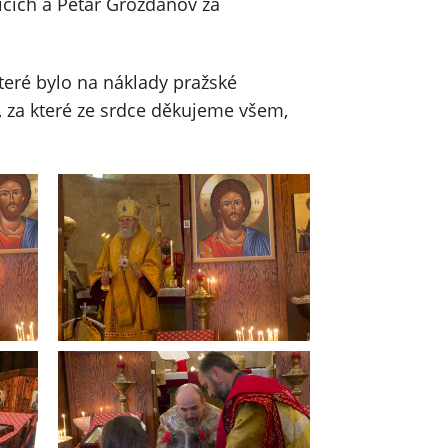
cích a Petar Grozdanov za
které bylo na náklady pražské
, za které ze srdce děkujeme všem,